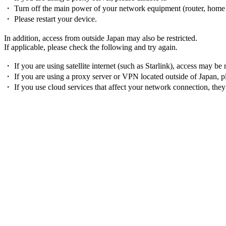
・ Turn off the main power of your network equipment (router, home ga
・ Please restart your device.
In addition, access from outside Japan may also be restricted.
If applicable, please check the following and try again.
・ If you are using satellite internet (such as Starlink), access may be
・ If you are using a proxy server or VPN located outside of Japan, ple
・ If you use cloud services that affect your network connection, they