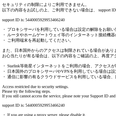
セキュリティの制限によりご利用できません。
以下の内容をお試しの上、ご利用できない場合は、 support
support ID is: 5440005929953466240
・ プロキシサーバを利用している場合は設定の解除をお願い
・ ルータやホームゲートウェイ等のインターネット接続機器
・ ご利用端末を再起動してください。
また、日本国外からのアクセスは制限されている場合があり
お心当たりが有る場合は、以下の内容をご確認の上、再度ア
・ Starlink等衛星インターネットをご利用の場合、アクセ
・ 日本国外のプロキシサーバやVPNを利用している場合は
・ 通信に影響の有るクラウドサービスを利用している場合
Access restricted due to security settings.
Please try the following steps.
If you still cannot access the service, please note your Support ID and
support ID is: 5440005929953466240
・ If you are using a proxy server, please disable it.