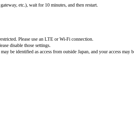
teway, etc.), wait for 10 minutes, and then restart.
 restricted. Please use an LTE or Wi-Fi connection.
ase disable those settings.
 may be identified as access from outside Japan, and your access may be